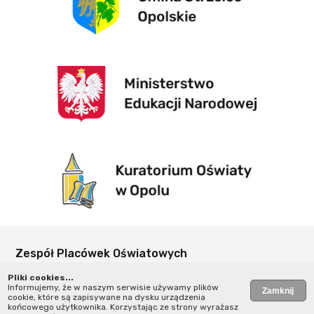
Zespół Placówek Oświatowych
w Suchej
Pliki cookies...
Kościelna 40
Informujemy, że w naszym serwisie używamy plików
cookie, które są zapisywane na dysku urządzenia
47-100 Sucha
końcowego użytkownika. Korzystając ze strony wyrażasz