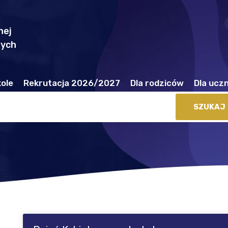
nej
wych
ole
Rekrutacja 2026/2027
Dla rodziców
Dla ucz
chrony Małoletnich