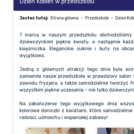
Dzień Kobiet w przedszkolu
Jesteś tutaj:
Strona główna
Przedszkole
Dzień Kob
7 marca w naszym przedszkolu obchodziliśmy 
dziewczynkom piękne kwiaty, a następnie każ
księżniczka. Eleganckie suknie i buty na obca
wyjątkowo.
Jedną z głównych atrakcji tego dnia była wizy
zamieniła nasze przedszkole w prawdziwy salon fr
zawodu fryzjera, a także samodzielnie tworzyć 
wszystkim piękne uczesania – nie tylko dziewczyn
Na zakończenie tego wyjątkowego dnia wszys
kolorowe doniczki z kwiatami, które samodzielnie
radości, uśmiechu i wspaniałej zabawy!